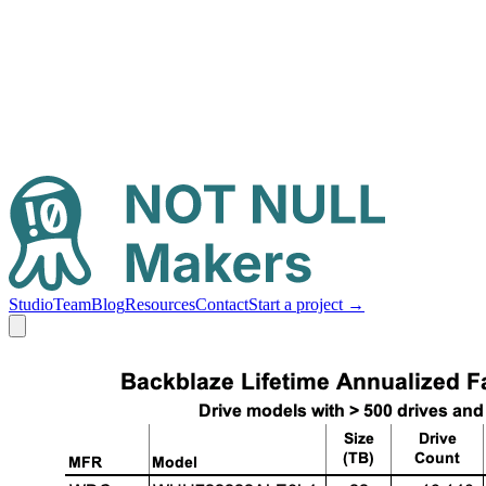
Studio
Team
Blog
Resources
Contact
Start a project
→