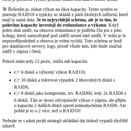
🎯 Řešením je, získat výkon na úkor kapacity. Tento systém se
jmenuje RAID10 a typicky se skládá z párů úložných zařízení, které
mají ty samá data.
Je to nejrychlejší schéma, ale je to tím, že
polovinu kapacity investuji do redundance a výkonu
. Když
jeden disk umře, na obnovu redundance je potřeba číst jen z jeho
kolegy, který samozřejmě pod zátěží nesmí také umřít. V reálu je to
nepravděpodobné a obnova je velmi rychlá. Toto schéma se hodí
pro databázové servery, logy, prostě všude tam, kde bude značná
zátěž v zápisu i čtení.
Pokud mám tedy 12 pozic, můžu mít kapacitu:
👉 6 disků a výborný výkon RAID10,
👉 10 disků a tolerovat výpadek 2 libovolných disků s
RAID6,
👉 8 disků jako kompromis, tzv. RAID60, tedy 2x RAID6 z
6 disků. Tím se skoro zdvojnásobí výkon v zápisu, ale přijdu
o kapacitu 2 dalších disků oproti jednoduchému RAID6. Ale
pořád je to o 2 více, než u RAID10!
Nebojte se s námi projít strategii ukládání dat dokud vypadá úložiště
zdravě.