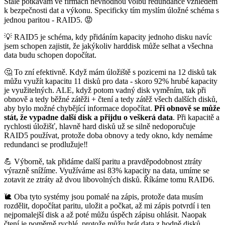
Stále potkávám ve firmách nevhodnou volbu redundance vzhledem
k bezpečnosti dat a výkonu. Specificky tím myslím úložné schéma s
jednou paritou - RAID5. 😡
💡 RAID5 je schéma, kdy přidáním kapacity jednoho disku navíc
jsem schopen zajistit, že jakýkoliv harddisk může selhat a všechna
data budu schopen dopočítat.
🤔 To zní efektivně. Když mám úložiště s pozicemi na 12 disků tak
můžu využít kapacitu 11 disků pro data - skoro 92% hrubé kapacity
je využitelných. ALE, když potom vadný disk vyměním, tak při
obnově a tedy běžné zátěži + čtení a tedy zátěž všech dalších disků,
aby bylo možné chybějící informace dopočítat.
Při obnově se může
stát, že vypadne další disk a přijdu o veškerá data
. Při kapacitě a
rychlosti úložišť, hlavně hard disků už se silně nedoporučuje
RAID5 používat, protože doba obnovy a tedy okno, kdy nemáme
redundanci se prodlužuje‼️
💪 Výborně, tak přidáme další paritu a pravděpodobnost ztráty
výrazně snížíme. Využíváme asi 83% kapacity na data, umíme se
zotavit ze ztráty až dvou libovolných disků. Říkáme tomu RAID6.
🐌 Oba tyto systémy jsou pomalé na zápis, protože data musím
rozdělit, dopočítat paritu, uložit a počkat, až mi zápis potvrdí i ten
nejpomalejší disk a až poté můžu úspěch zápisu ohlásit. Naopak
čtení je poměrně rychlé, protože můžu brát data z hodně disků.